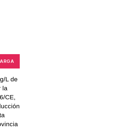
CARGA
g/L de
 la
76/CE,
oducción
ta
ovincia