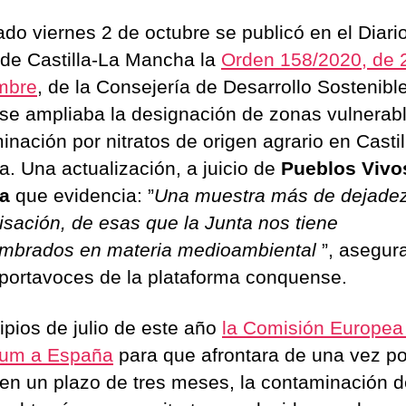
ado viernes 2 de octubre se publicó en el Diari
l de Castilla-La Mancha la
Orden 158/2020, de 
mbre
, de la Consejería de Desarrollo Sostenible
 se ampliaba la designación de zonas vulnerabl
inación por nitratos de origen agrario en Castil
. Una actualización, a juicio de
Pueblos Vivo
ca
que evidencia: ”
Una muestra más de dejade
isación, de esas que la Junta nos tiene
mbrados en materia medioambiental
”, asegur
 portavoces de la plataforma conquense.
ipios de julio de este año
la Comisión Europea
tum a España
para que afrontara de una vez po
 en un plazo de tres meses, la contaminación d