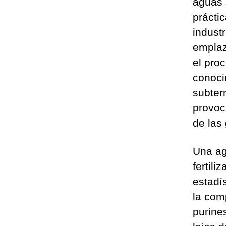
aguas 
práctic
indust
emplaz
el proc
conoci
subter
provoca
de las
Una ag
fertil
estadís
la com
purine