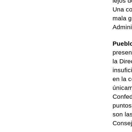
lejos 
Una co
mala ge
Admini
Puebl
presen
la Dir
insufic
en la 
únicam
Confed
puntos
son las
Consej