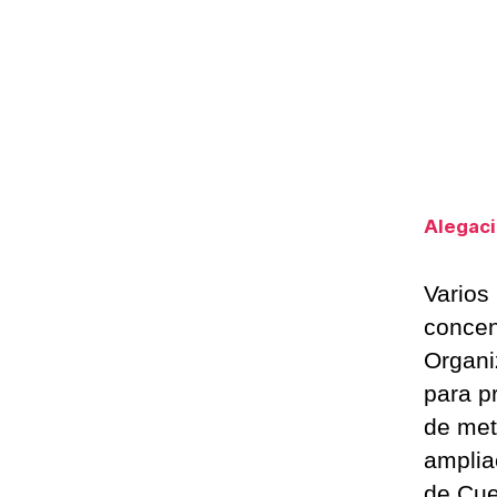
Alegac
Varios
concen
Organi
para pr
de met
amplia
de Cue