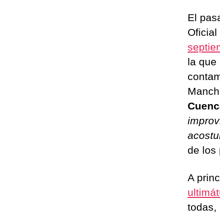
El pas
Oficia
septie
la que
contam
Mancha
Cuen
improv
acostu
de los
A princ
ultimá
todas,