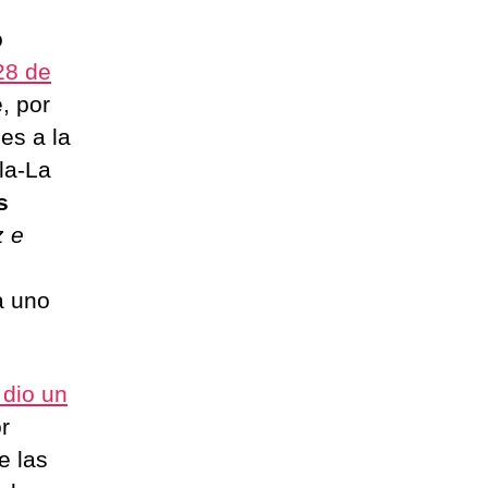
o
28 de
, por
es a la
la-La
s
z e
a uno
 dio un
r
e las