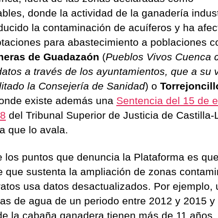
bles, donde la actividad de la ganadería indust
ducido la contaminación de acuíferos y ha afec
ptaciones para abastecimiento a poblaciones 
neras de Guadazaón
(
Pueblos Vivos Cuenca 
datos a través de los ayuntamientos, que a su 
ilitado la Consejería de Sanidad
) o
Torrejoncill
donde existe además una
Sentencia del 15 de 
18
del Tribunal Superior de Justicia de Castilla-
 que lo avala.
e los puntos que denuncia la Plataforma es que
e que sustenta la ampliación de zonas contam
tratos usa datos desactualizados. Por ejemplo,
as de agua de un periodo entre 2012 y 2015 y 
de la cabaña ganadera tienen más de 11 años,