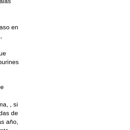
alas
aso en
,
que
 purines
de
a, , si
adas de
as año,