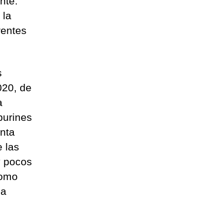
nte.
 la
rentes
s
020, de
a
purines
unta
 las
y pocos
como
la