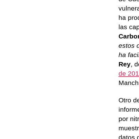
vulnera
ha pro
las ca
Carbo
estos 
ha fac
Rey
, 
de 20
Mancha
Otro d
inform
por ni
muestr
datos 