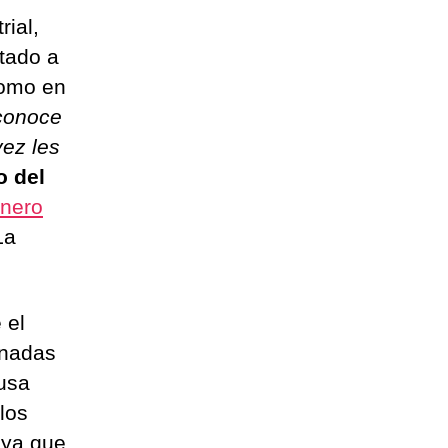
rial,
tado a
como en
conoce
vez les
o del
enero
La
 el
inadas
 usa
los
 ya que